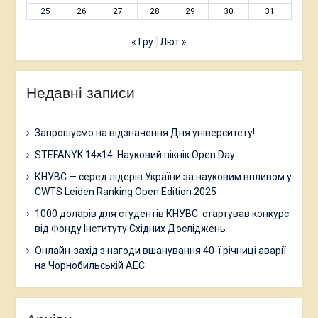
25
26
27
28
29
30
31
« Гру
Лют »
Недавні записи
Запрошуємо на відзначення Дня університету!
STEFANYK 14×14: Науковий пікнік Open Day
КНУВС — серед лідерів України за науковим впливом у
CWTS Leiden Ranking Open Edition 2025
1000 доларів для студентів КНУВС: стартував конкурс
від Фонду Інституту Східних Досліджень
Онлайн-захід з нагоди вшанування 40-ї річниці аварії
на Чорнобильській АЕС