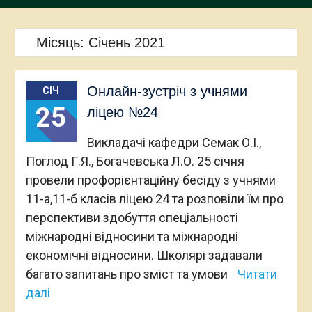
Місяць:
Січень 2021
Онлайн-зустріч з учнями
СІЧ
25
ліцею №24
Викладачі кафедри Семак О.І.,
Поглод Г.Я., Богачевська Л.О. 25 січня
провели профорієнтаційну бесіду з учнями
11-а,11-б класів ліцею 24 та розповіли їм про
перспективи здобуття спеціальності
міжнародні відносини та міжнародні
економічні відносини. Школярі задавали
багато запитань про зміст та умови
Читати
далі