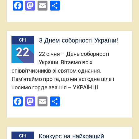
Facebook
Mastodon
Email
Поділитися
З Днем соборності України!
СІЧ
22
22 січня – День соборності
України. Вітаємо всіх
співвітчизників зі святом єднання.
Пам’ятаймо про те, що ми всі одне ціле і
носимо горде звання – УКРАЇНЦІ
Facebook
Mastodon
Email
Поділитися
Конкурс на найкращий
СІЧ