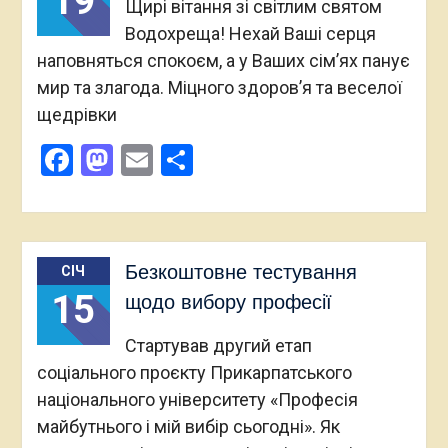
19
Щирі вітання зі світлим святом
Водохреща! Нехай Ваші серця
наповняться спокоєм, а у Ваших сім’ях панує
мир та злагода. Міцного здоров’я та веселої
щедрівки
Facebook
Mastodon
Email
Поділитися
Безкоштовне тестування
СІЧ
15
щодо вибору професії
Стартував другий етап
соціального проєкту Прикарпатського
національного університету «Професія
майбутнього і мій вибір сьогодні». Як