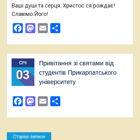
Ваші душі та серця. Христос ся рождає!
Славімо Його!
Facebook
Mastodon
Email
Поділитися
Привітання зі святами від
СІЧ
03
студентів Прикарпатського
університету
Facebook
Mastodon
Email
Поділитися
Навігація
Старіші записи