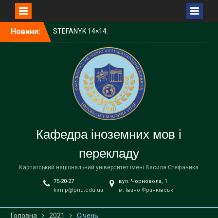
Перейти
Новини:
STEFANYK 14×14:
до
Науковий пікнік Open Day
вмісту
КНУВС — серед лідерів
України за науковим
впливом у CWTS Leiden
Ranking Open Edition 2025
1000 доларів для
студентів КНУВС:
стартував конкурс від
Фонду Інституту Східних
Кафедра іноземних мов і
Досліджень
Запрошуємо на
перекладу
відзначення Дня
університету!
Карпатський національний університет імені Василя Стефаника
75-20-27
вул. Чорновола, 1
kimip@pnu.edu.ua
м. Івано-Франківськ
Головна
2021
Січень