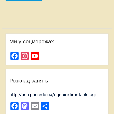
за
записами
Ми у соцмережах
Facebook
Instagram
YouTube
Channel
Розклад занять
http://asu.pnu.edu.ua/cgi-bin/timetable.cgi
Facebook
Mastodon
Email
Поділитися