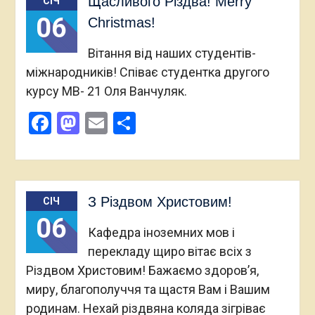
Щасливого Різдва! Merry
СІЧ
06
Christmas!
Вітання від наших студентів-
міжнародників! Співає студентка другого
курсу МВ- 21 Оля Ванчуляк.
Facebook
Mastodon
Email
Поділитися
З Різдвом Христовим!
СІЧ
06
Кафедра іноземних мов і
перекладу щиро вітає всіх з
Різдвом Христовим! Бажаємо здоров’я,
миру, благополуччя та щастя Вам і Вашим
родинам. Нехай різдвяна коляда зігріває