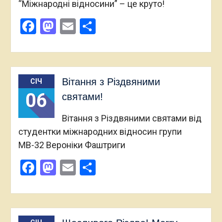
“Міжнародні відносини” – це круто!
Facebook
Mastodon
Email
Поділитися
Вітання з Різдвяними
СІЧ
06
святами!
Вітання з Різдвяними святами від
студентки міжнародних відносин групи
МВ-32 Вероніки Фаштриги
Facebook
Mastodon
Email
Поділитися