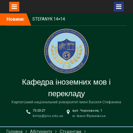
Перейти
Новини:
STEFANYK 14×14:
до
Науковий пікнік Open Day
вмісту
КНУВС — серед лідерів
України за науковим
впливом у CWTS Leiden
Ranking Open Edition 2025
1000 доларів для
студентів КНУВС:
стартував конкурс від
Фонду Інституту Східних
Кафедра іноземних мов і
Досліджень
Запрошуємо на
перекладу
відзначення Дня
університету!
Карпатський національний університет імені Василя Стефаника
75-20-27
вул. Чорновола, 1
kimip@pnu.edu.ua
м. Івано-Франківськ
Головна
Абітурієнту
Студентам