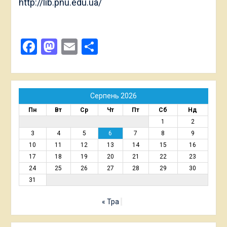
http://lib.pnu.edu.ua/
Facebook
Mastodon
Email
Поділитися
Серпень 2026
Пн
Вт
Ср
Чт
Пт
Сб
Нд
1
2
3
4
5
6
7
8
9
10
11
12
13
14
15
16
17
18
19
20
21
22
23
24
25
26
27
28
29
30
31
« Тра