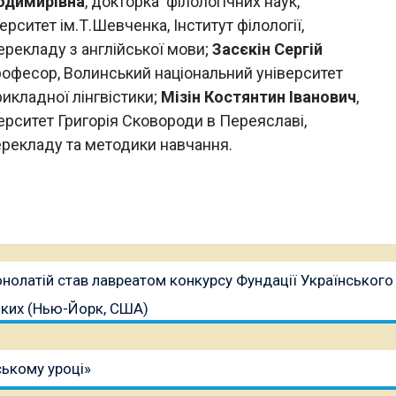
одимирівна
, докторка філологічних наук,
рситет ім.Т.Шевченка, Інститут філології,
ерекладу з англійської мови;
Засєкін Сергій
професор, Волинський національний університет
рикладної лінгвістики;
Мізін Костянтин Іванович
,
верситет Григорія Сковороди в Переяславі,
перекладу та методики навчання.
онолатій став лавреатом конкурсу Фундації Українського
ських (Нью-Йорк, США)
ському уроці»