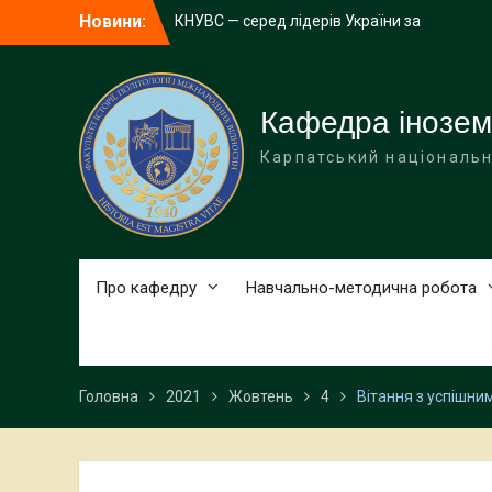
Перейти
Новини:
КНУВС — серед лідерів України за
до
науковим впливом у CWTS Leiden
вмісту
Ranking Open Edition 2025
1000 доларів для студентів КНУВС:
стартував конкурс від Фонду Інституту
Кафедра інозем
Східних Досліджень
Карпатський національн
Запрошуємо на відзначення Дня
університету!
STEFANYK 14×14: Науковий пікнік Open
Day
Про кафедру
Навчально-методична робота
Головна
2021
Жовтень
4
Вітання з успішни