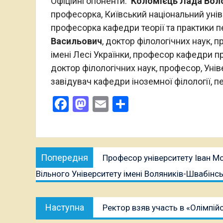
Офіційні опоненти:
Коломієць Лада Вол
професорка, Київський національний уніве
професорка кафедри теорії та практики п
Васильович
, доктор філологічних наук, 
імені Лесі Українки, професор кафедри п
доктор філологічних наук, професор, Уні
завідувач кафедри іноземної філології, 
Facebook
Mastodon
Email
Поділитися
Навігація
Попередня
Попередня
Професор університету Іван М
записів
публікація:
Вільного Університету імені Воляників-Швабін
Наступна
Наступна
Ректор взяв участь в «Олімпій
публікація: