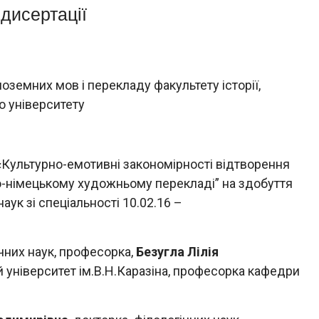
дисертації
оземних мов і перекладу факультету історії,
о університету
 «Культурно-емотивні закономірності відтворення
о-німецькому художньому перекладі” на здобуття
аук зі спеціальності 10.02.16 –
чних наук, професорка,
Безугла Лілія
й університет ім.В.Н.Каразіна, професорка кафедри