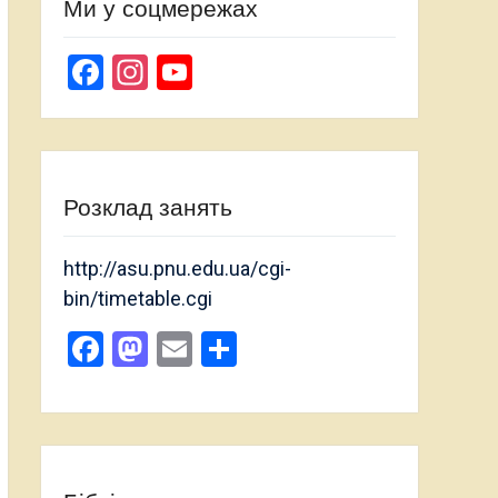
Ми у соцмережах
Facebook
Instagram
YouTube
Channel
Розклад занять
http://asu.pnu.edu.ua/cgi-
bin/timetable.cgi
Facebook
Mastodon
Email
Поділитися