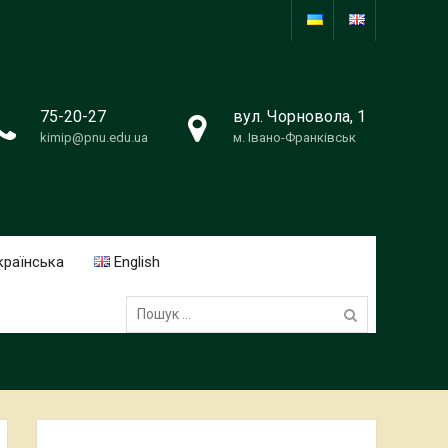
75-20-27
вул. Чорновола, 1
kimip@pnu.edu.ua
м. Івано-Франківськ
країнська
English
Пошук: