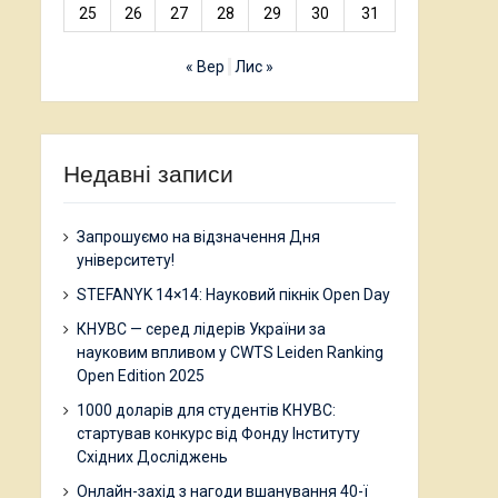
25
26
27
28
29
30
31
« Вер
Лис »
Недавні записи
Запрошуємо на відзначення Дня
університету!
STEFANYK 14×14: Науковий пікнік Open Day
КНУВС — серед лідерів України за
науковим впливом у CWTS Leiden Ranking
Open Edition 2025
1000 доларів для студентів КНУВС:
стартував конкурс від Фонду Інституту
Східних Досліджень
Онлайн-захід з нагоди вшанування 40-ї