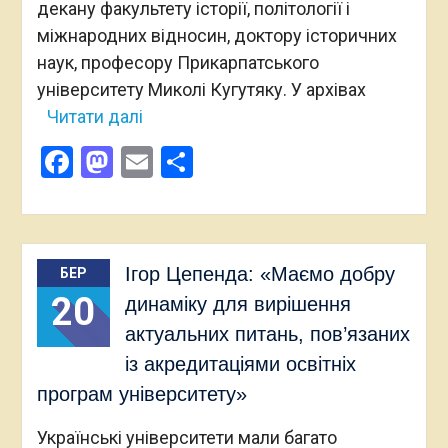
декану факультету історії, політології і
міжнародних відносин, доктору історичних
наук, професору Прикарпатського
університету Миколі Кугутяку. У архівах
Читати далі
Facebook
Mastodon
Email
Поділитися
Ігор Цепенда: «Маємо добру
БЕР
20
динаміку для вирішення
актуальних питань, пов’язаних
із акредитаціями освітніх
програм університету»
Українські університети мали багато