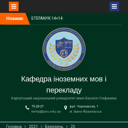
Перейти
Новини:
STEFANYK 14×14:
до
Науковий пікнік Open Day
вмісту
КНУВС — серед лідерів
України за науковим
впливом у CWTS Leiden
Ranking Open Edition 2025
1000 доларів для
студентів КНУВС:
стартував конкурс від
Фонду Інституту Східних
Кафедра іноземних мов і
Досліджень
Запрошуємо на
перекладу
відзначення Дня
університету!
Карпатський національний університет імені Василя Стефаника
75-20-27
вул. Чорновола, 1
kimip@pnu.edu.ua
м. Івано-Франківськ
Головна
2021
Березень
20