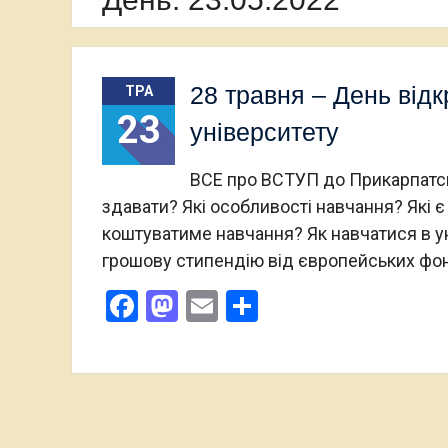
28 травня – День від
ТРА
23
університету
ВСЕ про ВСТУП до Прикарпатсь
здавати? Які особливості навчання? Які є
коштуватиме навчання? Як навчатися в ун
грошову стипендію від європейських фо
Facebook
Mastodon
Email
Поділитися