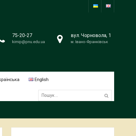
75-20-27
вул. Чорновола, 1
kimip@pnu.edu.ua
м. Івано-Франківськ
країнська
English
Пошук: