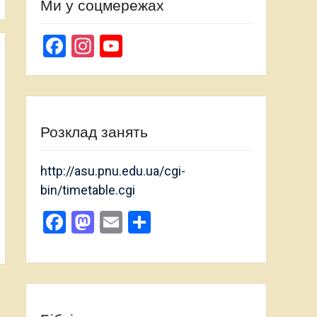
Ми у соцмережах
Facebook
Instagram
YouTube
Channel
Розклад занять
http://asu.pnu.edu.ua/cgi-
bin/timetable.cgi
Facebook
Mastodon
Email
Поділитися