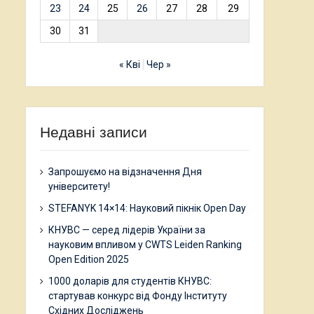
23
24
25
26
27
28
29
30
31
« Кві
Чер »
Недавні записи
Запрошуємо на відзначення Дня
університету!
STEFANYK 14×14: Науковий пікнік Open Day
КНУВС — серед лідерів України за
науковим впливом у CWTS Leiden Ranking
Open Edition 2025
1000 доларів для студентів КНУВС:
стартував конкурс від Фонду Інституту
Східних Досліджень