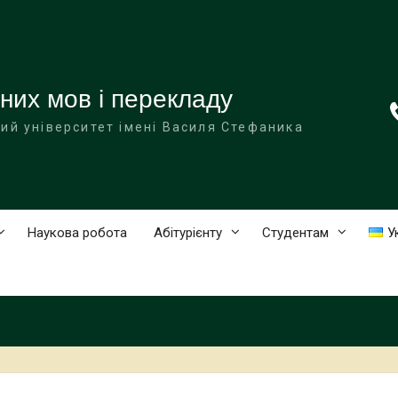
них мов і перекладу
ий університет імені Василя Стефаника
Наукова робота
Абітурієнту
Студентам
У