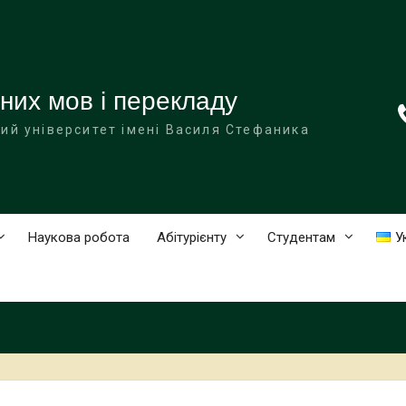
них мов і перекладу
ий університет імені Василя Стефаника
Наукова робота
Абітурієнту
Студентам
У