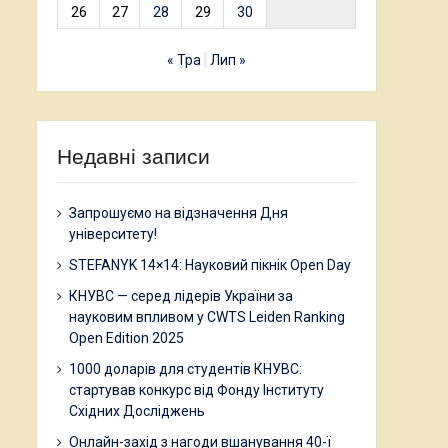
26
27
28
29
30
« Тра
Лип »
Недавні записи
Запрошуємо на відзначення Дня
університету!
STEFANYK 14×14: Науковий пікнік Open Day
КНУВС — серед лідерів України за
науковим впливом у CWTS Leiden Ranking
Open Edition 2025
1000 доларів для студентів КНУВС:
стартував конкурс від Фонду Інституту
Східних Досліджень
Онлайн-захід з нагоди вшанування 40-ї