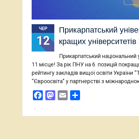
Прикарпатський уніве
ЧЕР
12
кращих університетів 
Прикарпатський національний у
11 місце! За рік ПНУ на 6 позицій покра
рейтингу закладів вищої освіти України “
“Євроосвіта” у партнерстві з міжнародно
Facebook
Mastodon
Email
Поділитися