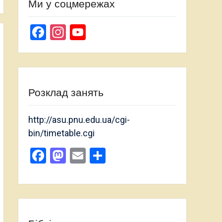
Ми у соцмережах
Facebook
Instagram
YouTube
Channel
Розклад занять
http://asu.pnu.edu.ua/cgi-
bin/timetable.cgi
Facebook
Mastodon
Email
Поділитися