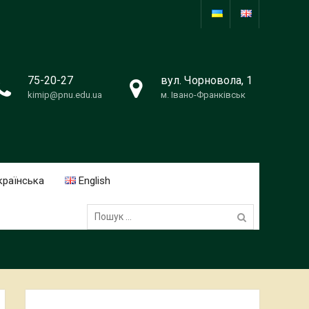
75-20-27
вул. Чорновола, 1
kimip@pnu.edu.ua
м. Івано-Франківськ
країнська
English
Пошук: