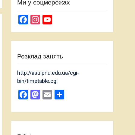
Ми у соцмережах
Facebook
Instagram
YouTube
Channel
Розклад занять
http://asu.pnu.edu.ua/cgi-
bin/timetable.cgi
Facebook
Mastodon
Email
Поділитися