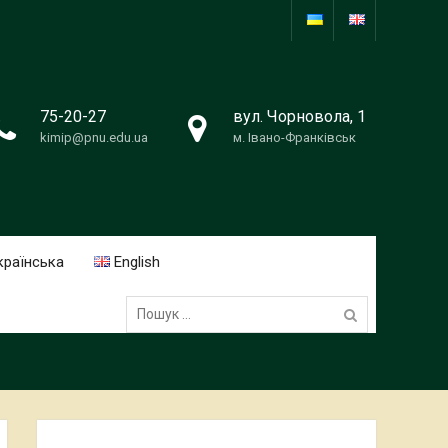
75-20-27
вул. Чорновола, 1
kimip@pnu.edu.ua
м. Івано-Франківськ
країнська
English
Пошук: