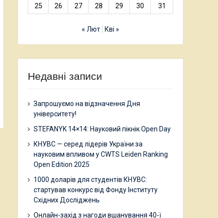
25
26
27
28
29
30
31
« Лют
Кві »
Недавні записи
Запрошуємо на відзначення Дня
університету!
STEFANYK 14×14: Науковий пікнік Open Day
КНУВС — серед лідерів України за
науковим впливом у CWTS Leiden Ranking
Open Edition 2025
1000 доларів для студентів КНУВС:
стартував конкурс від Фонду Інституту
Східних Досліджень
Онлайн-захід з нагоди вшанування 40-ї