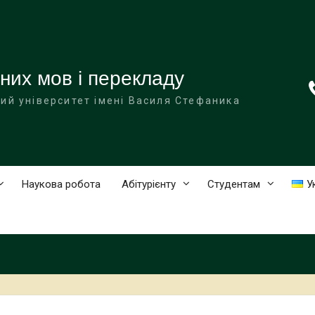
них мов і перекладу
ий університет імені Василя Стефаника
Наукова робота
Абітурієнту
Студентам
У