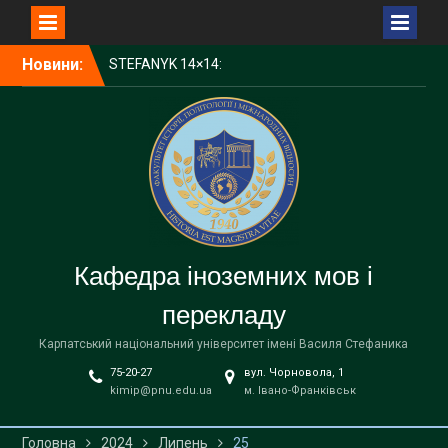
Перейти
Новини:
STEFANYK 14×14:
до
Науковий пікнік Open Day
вмісту
КНУВС — серед лідерів
України за науковим
впливом у CWTS Leiden
Ranking Open Edition 2025
1000 доларів для
студентів КНУВС:
стартував конкурс від
Фонду Інституту Східних
Кафедра іноземних мов і
Досліджень
Запрошуємо на
перекладу
відзначення Дня
університету!
Карпатський національний університет імені Василя Стефаника
75-20-27
вул. Чорновола, 1
kimip@pnu.edu.ua
м. Івано-Франківськ
Головна
2024
Липень
25