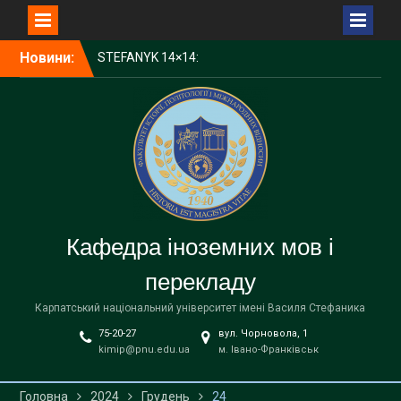
Перейти
Новини:
STEFANYK 14×14:
до
Науковий пікнік Open Day
вмісту
КНУВС — серед лідерів
України за науковим
впливом у CWTS Leiden
Ranking Open Edition 2025
1000 доларів для
студентів КНУВС:
стартував конкурс від
Фонду Інституту Східних
Кафедра іноземних мов і
Досліджень
Запрошуємо на
перекладу
відзначення Дня
університету!
Карпатський національний університет імені Василя Стефаника
75-20-27
вул. Чорновола, 1
kimip@pnu.edu.ua
м. Івано-Франківськ
Головна
2024
Грудень
24