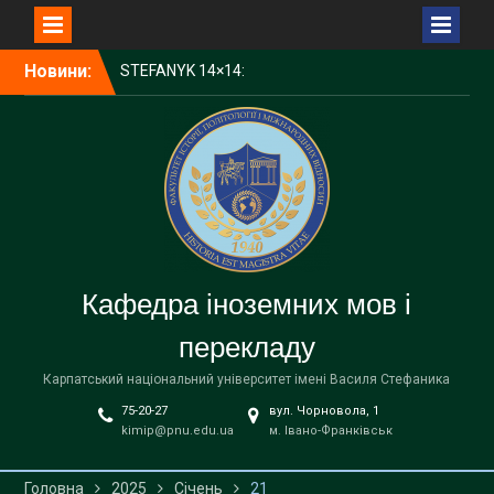
Перейти
Новини:
STEFANYK 14×14:
до
Науковий пікнік Open Day
вмісту
КНУВС — серед лідерів
України за науковим
впливом у CWTS Leiden
Ranking Open Edition 2025
1000 доларів для
студентів КНУВС:
стартував конкурс від
Фонду Інституту Східних
Кафедра іноземних мов і
Досліджень
Запрошуємо на
перекладу
відзначення Дня
університету!
Карпатський національний університет імені Василя Стефаника
75-20-27
вул. Чорновола, 1
kimip@pnu.edu.ua
м. Івано-Франківськ
Головна
2025
Січень
21