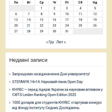
Пн
Вт
Ср
Чт
Пт
Сб
Нд
1
2
3
4
5
6
7
8
9
10
11
12
13
14
15
16
17
18
19
20
21
22
23
24
25
26
27
28
29
30
31
« Гру
Лют »
Недавні записи
Запрошуємо на відзначення Дня університету!
STEFANYK 14×14: Науковий пікнік Open Day
КНУВС — серед лідерів України за науковим впливом у
CWTS Leiden Ranking Open Edition 2025
1000 доларів для студентів КНУВС: стартував конкурс
від Фонду Інституту Східних Досліджень